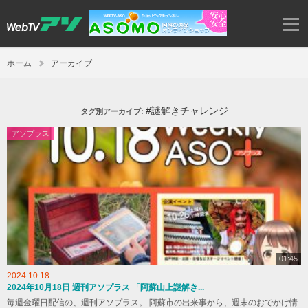
ホーム
アーカイブ
#謎解きチャレンジ
タグ別アーカイブ:
アソプラス
01:45
2024.10.18
2024年10月18日 週刊アソプラス 「阿蘇山上謎解き...
毎週金曜日配信の、週刊アソプラス。 阿蘇市の出来事から、週末のおでかけ情