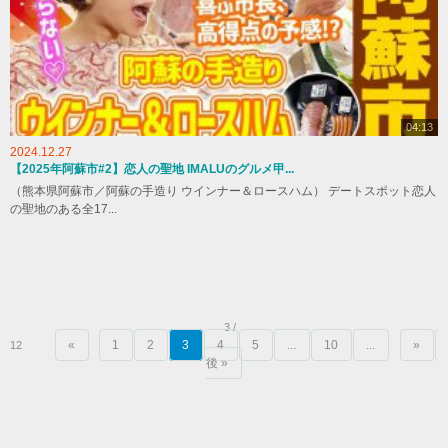
04:13
2024.12.27
【2025年阿蘇市#2】恋人の聖地 IMALUのグルメ甲...
（熊本県阿蘇市／阿蘇の手造り ウインナー＆ロースハム） デートスポット恋人
の聖地のある全17...
3 /
«
1
2
3
4
5
...
10
...
»
12
後 »