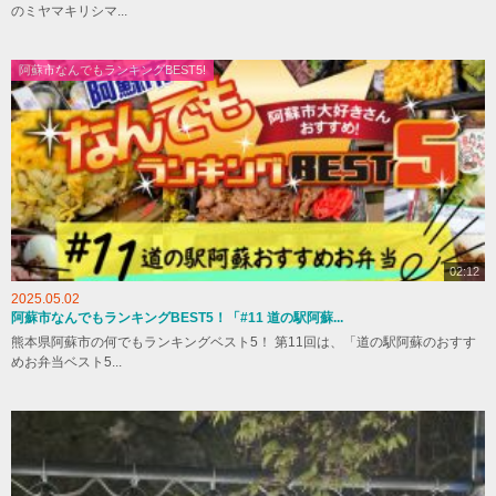
のミヤマキリシマ...
阿蘇市なんでもランキングBEST5!
02:12
2025.05.02
阿蘇市なんでもランキングBEST5！「#11 道の駅阿蘇...
熊本県阿蘇市の何でもランキングベスト5！ 第11回は、「道の駅阿蘇のおすす
めお弁当ベスト5...