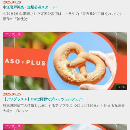
2025.04.28
中江岩戸神楽・定期公演スタート！
4月6日(日)に開催された定期公演では、小学生の『五方礼始(ごほうれいし)』、
新作の『神使(か...
アソプラス
00:37
2025.04.25
【アソプラス＋】GWは阿蘇でプレッツェルフェアー！
熊本県阿蘇市の情報をお届けするアソプラス 今回は4月26日から始まる九州最
大級の プレッツ...
アソプラス