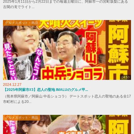
2025年1月11日から2月22日までの毎週土曜日に、阿蘇市一の宮町坂梨にある
古閑の滝でライト...
グルメスポット・商品
04:53
2024.12.27
【2025年阿蘇市#3】恋人の聖地 IMALUのグルメ甲...
（熊本県阿蘇市／阿蘇山 中岳ショコラ） デートスポット恋人の聖地のある全17
市町村による20...
グルメスポット・商品