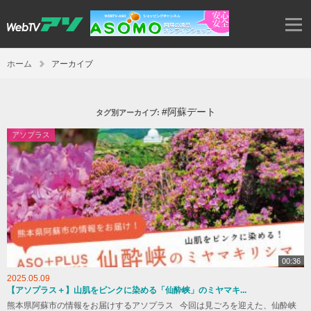
ホーム
アーカイブ
#阿蘇デート
タグ別アーカイブ:
アソプラス
00:36
2025.05.09
【アソプラス＋】山肌をピンクに染める「仙酔峡」のミヤマキ...
熊本県阿蘇市の情報をお届けするアソプラス 今回は見ごろを迎えた、仙酔峡