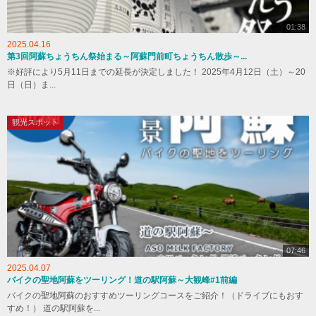
01:38
2025.04.16
第3回阿蘇ちょうちん祭始まる～阿蘇門前町ちょうちん散歩～...
※好評により5月11日までの延長が決定しました！ 2025年4月12日（土）～20
日（日）ま...
観光スポット
07:46
2025.04.07
バイクの聖地阿蘇をツーリング！道の駅阿蘇～大観峰#1前編
バイクの聖地阿蘇のおすすめツーリングコースをご紹介！（ドライブにもおす
すめ！） 道の駅阿蘇を...