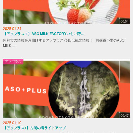
00:54
2025.01.24
【アソプラス＋】ASO MILK FACTORYいちご狩...
阿蘇市の情報をお届けするアソプラス 今回は観光情報！ 阿蘇市小里のASO
MILK ...
アソプラス
00:47
2025.01.10
【アソプラス+】古閑の滝ライトアップ