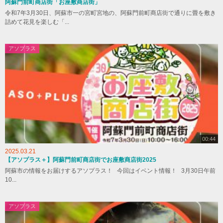
阿蘇門前町商店街「お座敷商店街」
令和7年3月30日、阿蘇市一の宮町宮地の、阿蘇門前町商店街で通りに畳を敷き
詰めて花見を楽しむ「...
アソプラス
00:44
2025.03.21
【アソプラス＋】阿蘇門前町商店街でお座敷商店街2025
阿蘇市の情報をお届けするアソプラス！ 今回はイベント情報！ 3月30日午前
10...
アソプラス