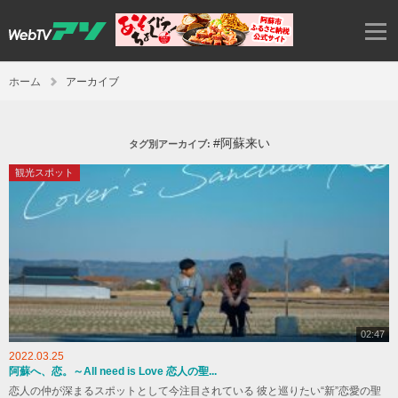
ホーム
アーカイブ
#阿蘇来い
タグ別アーカイブ:
観光スポット
02:47
2022.03.25
阿蘇へ、恋。～All need is Love 恋人の聖...
恋人の仲が深まるスポットとして今注目されている 彼と巡りたい“新”恋愛の聖