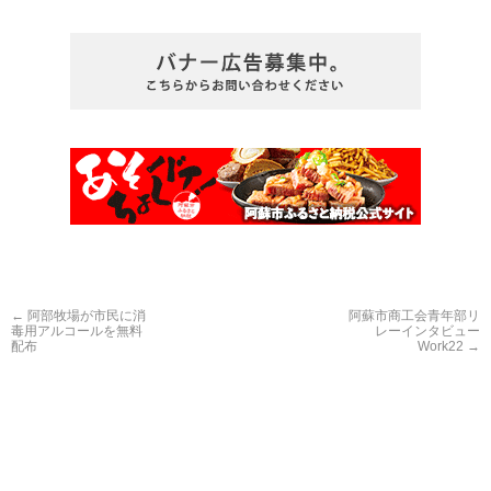
←
阿部牧場が市民に消
阿蘇市商工会青年部リ
毒用アルコールを無料
レーインタビュー
配布
Work22
→