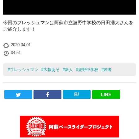
今回のフレッシュマンは阿蘇市立波野中学校の日田湧大さんを
ご紹介します！
2020.04.01
04:51
#
フレッシュマン
#
広報あそ
#
新人
#
波野中学校
#
若者
B!
LINE