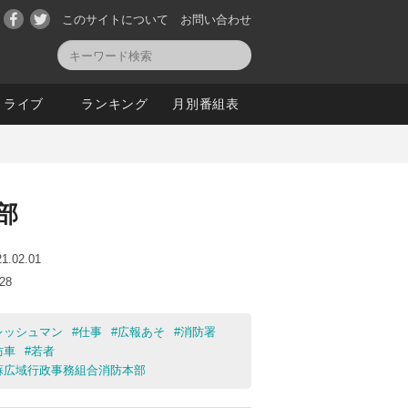
このサイトについて
お問い合わせ
ライブ
ランキング
月別番組表
部
21.02.01
:28
レッシュマン
#
仕事
#
広報あそ
#
消防署
防車
#
若者
蘇広域行政事務組合消防本部