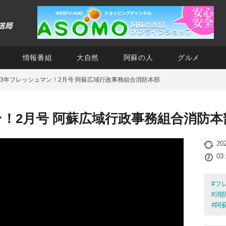
情報番組
大自然
阿蘇の人
グルメ
3年フレッシュマン！2月号 阿蘇広域行政事務組合消防本部
！2月号 阿蘇広域行政事務組合消防本
20
03
#
フ
#
消
#
阿