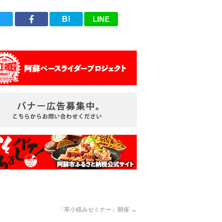
B!
LINE
「草小積みセミナー」開催
→