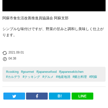
阿蘇市食生活改善推進員協議会 阿蘇支部
シンプルな味付けですが、野菜の甘みと調和し美味しく仕上が
ります。
2021.09.01
04:38
#
cooking
#
gourmet
#
japanesefood
#
japanesekitchen
#
カルデラ
#
クッキング
#
グルメ
#
地産地消
#
郷土料理
#
阿蘇
B!
LINE