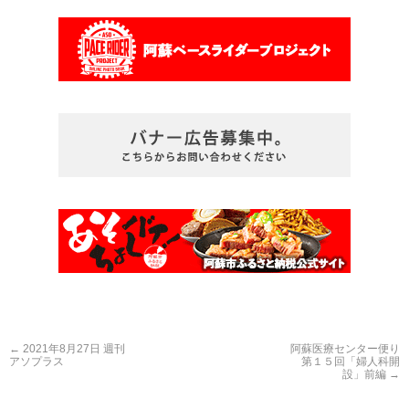
←
2021年8月27日 週刊
阿蘇医療センター便り
アソプラス
第１５回「婦人科開
設」前編
→