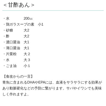
＜甘酢あん＞
・水 200㏄
・鶏ガラスープの素 小1
・砂糖 大2
・酢 大2
・濃口醤油 大1
・薄口醤油 大1
・片栗粉 大２
・水 大３
・ごま油 小１
【食改からの一言】
青魚に含まれるDHAやEPAには、血液をサラサラにする効果が
あり動脈硬化などの予防に繋がります。サバやイワシでも美味
しく作れますよ。