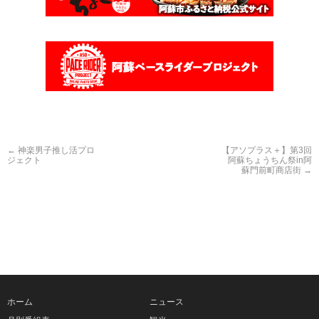
←
神楽男子推し活プロ
【アソプラス＋】第3回
ジェクト
阿蘇ちょうちん祭in阿
蘇門前町商店街
→
ホーム
ニュース