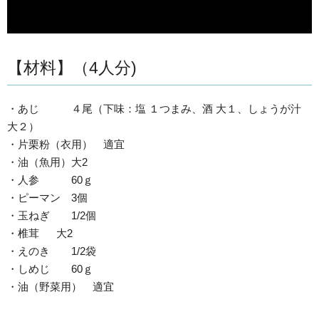
【材料】（4人分)
・あじ ４尾（下味：塩 １つまみ、酒 大１、しょうが汁
大２）
・片栗粉（衣用） 適宜
・油（魚用）大2
・人参 60ｇ
・ピーマン 3個
・玉ねぎ 1/2個
・椎茸 大2
・えのき 1/2袋
・しめじ 60ｇ
・油（野菜用） 適宜