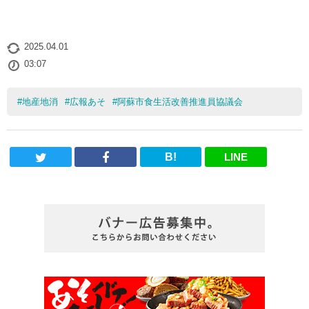
2025.04.01
03:07
#
地産地消
#
広報あそ
#
阿蘇市食生活改善推進員協議会
B!
LINE