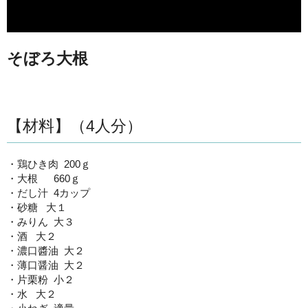
そぼろ大根
【材料】（4人分）
・鶏ひき肉 200ｇ
・大根 660ｇ
・だし汁 4カップ
・砂糖 大１
・みりん 大３
・酒 大２
・濃口醬油 大２
・薄口醤油 大２
・片栗粉 小２
・水 大２