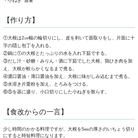
・小ねぎ 適量
【作り方】
①大根は2㎝幅の輪切りにし、皮を剥いて面取りをし、片面に十
字の隠し包丁を入れる。
②鍋に①の大根とたっぷりの水を入れ下茹でする。
③だし汁・砂糖・みりん・酒に下茹でした大根、鶏ひき肉を加
え、大根が軟らかくなるまで煮る。
④濃口醤油・薄口醤油を加え、大根に味がしみ込むまで煮る。
⑤水溶き片栗粉を加え、とろみをつける。
⑥⑤を器に盛り、小口切りにした小ねぎを散らす。
【食改からの一言】
少し時間のかかる料理ですが、大根を5㎜の厚さのいちょう切り
にすると時短料理になります。