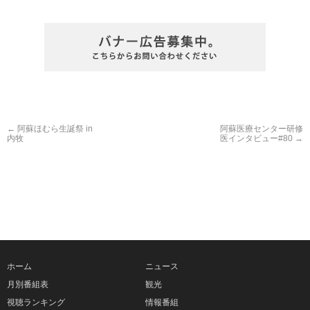
←
阿蘇ほむら生誕祭 in
阿蘇医療センター研修
内牧
医インタビュー#80
→
ホーム
ニュース
月別番組表
観光
視聴ランキング
情報番組