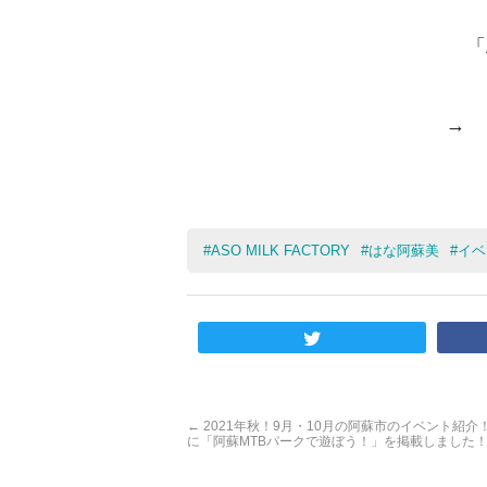
「
→
#
ASO MILK FACTORY
#
はな阿蘇美
#
イベ
←
2021年秋！9月・10月の阿蘇市のイベント紹介！
に「阿蘇MTBパークで遊ぼう！」を掲載しました