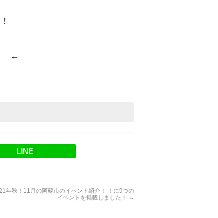
た！
」
←
LINE
021年秋！11月の阿蘇市のイベント紹介！ ！に9つの
イベントを掲載しました！
→