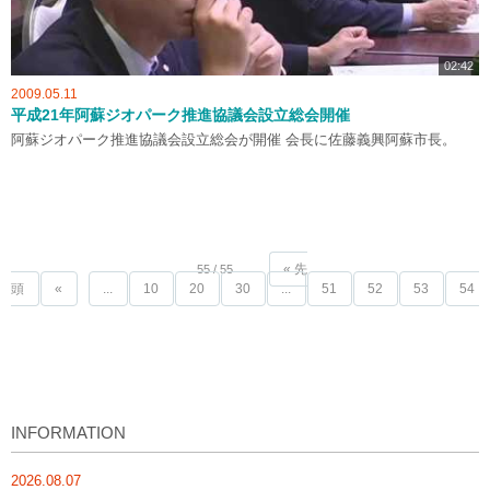
02:42
2009.05.11
平成21年阿蘇ジオパーク推進協議会設立総会開催
阿蘇ジオパーク推進協議会設立総会が開催 会長に佐藤義興阿蘇市長。
« 先
55 / 55
頭
«
...
10
20
30
...
51
52
53
54
INFORMATION
2026.08.07