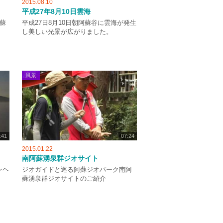
2015.08.10
平成27年8月10日雲海
阿蘇
平成27日8月10日朝阿蘇谷に雲海が発生
し美しい光景が広がりました。
風景
:41
07:24
2015.01.22
南阿蘇湧泉群ジオサイト
ンヘ
ジオガイドと巡る阿蘇ジオパーク南阿
蘇湧泉群ジオサイトのご紹介