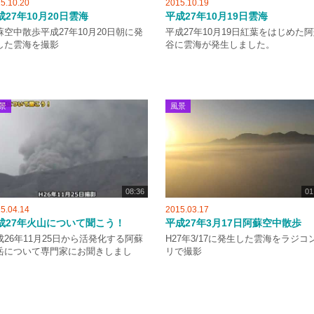
5.10.20
2015.10.19
成27年10月20日雲海
平成27年10月19日雲海
蘇空中散歩平成27年10月20日朝に発
平成27年10月19日紅葉をはじめた
した雲海を撮影
谷に雲海が発生しました。
景
風景
08:36
01
5.04.14
2015.03.17
成27年火山について聞こう！
平成27年3月17日阿蘇空中散歩
成26年11月25日から活発化する阿蘇
H27年3/17に発生した雲海をラジコ
岳について専門家にお聞きしまし
リで撮影
。