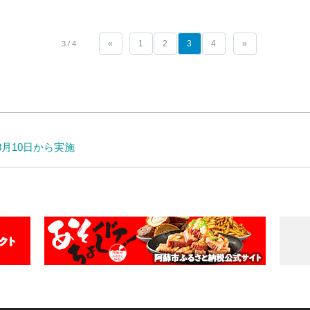
«
1
2
3
4
»
3 / 4
月10日から実施