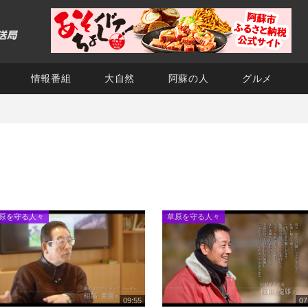
情報番組
大自然
阿蘇の人
グルメ
原を守る人々
草原を守る人々
09:55
07