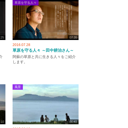
草原を守る人々
:25
07:35
2016.07.28
草原を守る人々 ～田中耕治さん～
介
阿蘇の草原と共に生きる人々をご紹介
します。
風景
:10
00:43