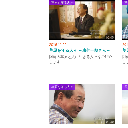
草原を守る人々
草
08:05
2016.11.22
201
草原を守る人々 ～東伸一朗さん～
草
阿蘇の草原と共に生きる人々をご紹介
阿
します。
し
草原を守る人々
風
09:30