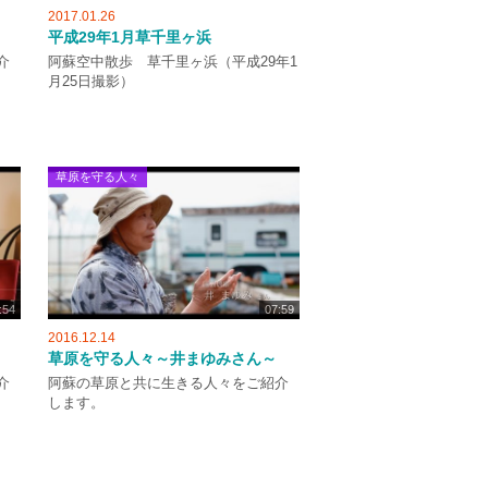
2017.01.26
～
平成29年1月草千里ヶ浜
介
阿蘇空中散歩 草千里ヶ浜（平成29年1
月25日撮影）
草原を守る人々
:54
07:59
2016.12.14
草原を守る人々～井まゆみさん～
介
阿蘇の草原と共に生きる人々をご紹介
します。