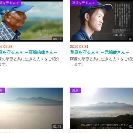
原を守る人々
草原を守る人々
08:07
07
6.09.28
2016.08.31
原を守る人々 ～髙嶋信雄さん～
草原を守る人々 ～元嶋健さん～
蘇の草原と共に生きる人々をご紹介
阿蘇の草原と共に生きる人々をご紹
ます。
します。
景
風景
01:43
01