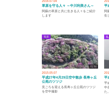
2016.07.04
201
草原を守る人々 ～中川利美さん～
平
阿蘇の草原と共に生きる人々をご紹介
阿
します
生
風景
風
01:50
2015.05.07
201
平成27年4月29日空中散歩 長寿ヶ丘
平
公苑のツツジ
平
見ごろを迎える長寿ヶ丘公苑のツツジ
中
を空中撮影
た