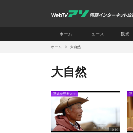
ホーム
ニュース
観光
ホーム
大自然
大自然
草原を守る人々
草
10:10