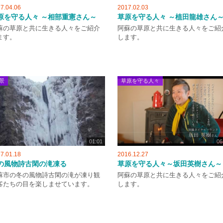
7.04.06
2017.02.03
原を守る人々 ～相部重憲さん～
草原を守る人々 ～植田龍雄さん
蘇の草原と共に生きる人々をご紹介
阿蘇の草原と共に生きる人々をご紹
ます。
します。
景
草原を守る人々
01:01
06
7.01.18
2016.12.27
の風物詩古閑の滝凍る
草原を守る人々～坂田英樹さん～
蘇市の冬の風物詩古閑の滝が凍り観
阿蘇の草原と共に生きる人々をご紹
客たちの目を楽しませています。
します。