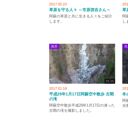
2017.05.23
201
草原を守る人々 ～市原啓吉さん～
草
阿蘇の草原と共に生きる人々をご紹介
阿
します。
し
風景
風
01:15
2017.01.18
201
平成29年1月17日阿蘇空中散歩 古閑
冬
の滝
阿
阿蘇空中散歩平成29年1月17日の凍った
光
古閑の滝を撮影しました。