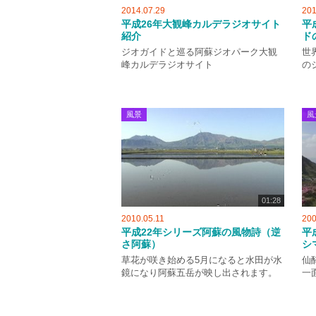
2014.07.29
201
平成26年大観峰カルデラジオサイト
平
紹介
ド
ジオガイドと巡る阿蘇ジオパーク大観
世
峰カルデラジオサイト
の
風景
風
01:28
2010.05.11
200
平成22年シリーズ阿蘇の風物詩（逆
平
さ阿蘇）
シ
草花が咲き始める5月になると水田が水
仙
鏡になり阿蘇五岳が映し出されます。
一