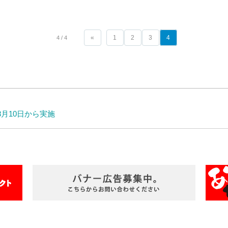
«
1
2
3
4
4 / 4
月10日から実施