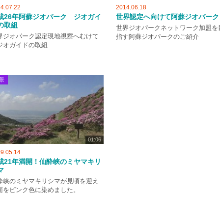
4.07.22
2014.06.18
成26年阿蘇ジオパーク ジオガイ
世界認定へ向けて阿蘇ジオパーク
の取組
世界ジオパークネットワーク加盟を
界ジオパーク認定現地視察へむけて
指す阿蘇ジオパークのご紹介
ジオガイドの取組
景
01:06
9.05.14
成21年満開！仙酔峡のミヤマキリ
マ
酔峡のミヤマキリシマが見頃を迎え
面をピンク色に染めました。