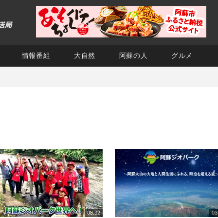
情報番組
大自然
阿蘇の人
グルメ
08:32
03