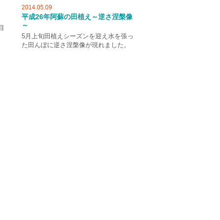
2014.05.09
平成26年阿蘇の田植え～逆さ涅槃像
～
目
5月上旬田植えシーズンを迎え水を張っ
た田んぼに逆さ涅槃像が現れました。