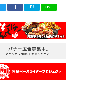
B!
LINE