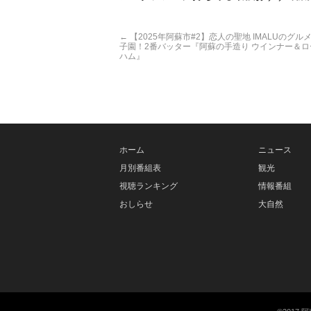
←
【2025年阿蘇市#2】恋人の聖地 IMALUのグル
子園！2番バッター『阿蘇の手造り ウインナー＆ロ
ハム』
ホーム
ニュース
月別番組表
観光
視聴ランキング
情報番組
おしらせ
大自然