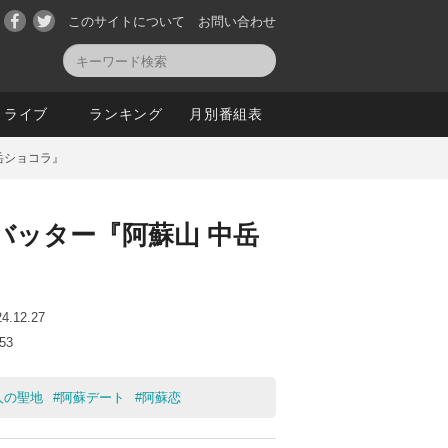
このサイトについて
お問い合わせ
ライブ
ランキング
月別番組表
中岳ショコラ』
番バッター『阿蘇山 中岳
24.12.27
:53
人の聖地
#
阿蘇デート
#
阿蘇恋