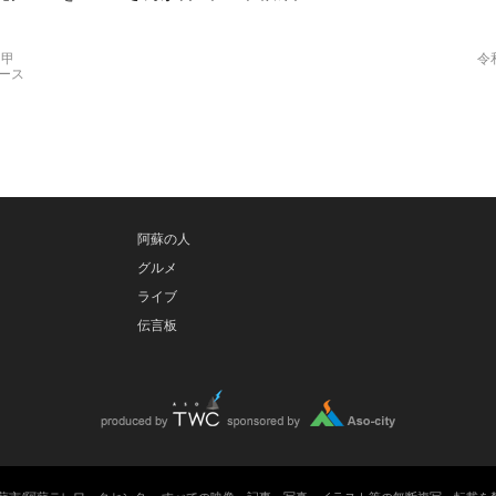
メ甲
令
ース
阿蘇の人
グルメ
ライブ
伝言板