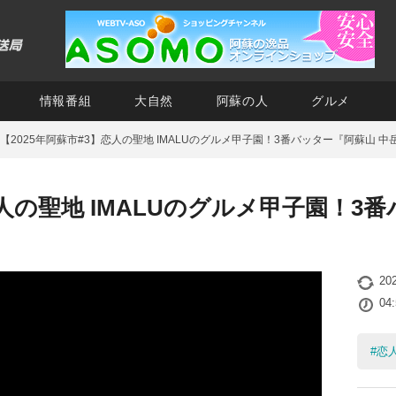
情報番組
大自然
阿蘇の人
グルメ
【2025年阿蘇市#3】恋人の聖地 IMALUのグルメ甲子園！3番バッター『阿蘇山 
恋人の聖地 IMALUのグルメ甲子園！3
20
04
#
恋