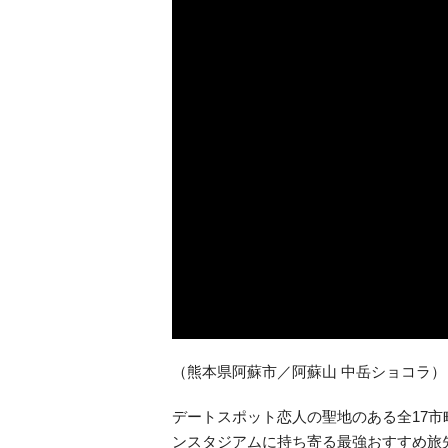
（熊本県阿蘇市／阿蘇山 中岳ショコラ）
デートスポット恋人の聖地のある全17市
ンスタジアムに持ち寄る最強おすすめ旅先