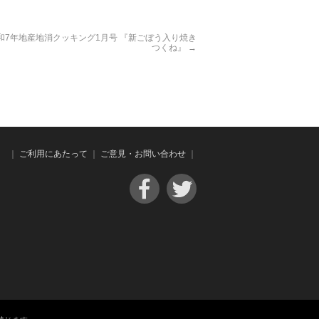
和7年地産地消クッキング1月号 『新ごぼう入り焼き
つくね』
→
｜
ご利用にあたって
｜
ご意見・お問い合わせ
｜