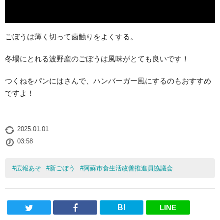
ごぼうは薄く切って歯触りをよくする。
冬場にとれる波野産のごぼうは風味がとても良いです！
つくねをパンにはさんで、ハンバーガー風にするのもおすすめ
ですよ！
2025.01.01
03:58
#
広報あそ
#
新ごぼう
#
阿蘇市食生活改善推進員協議会
B!
LINE