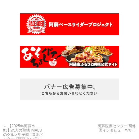
←
【2025年阿蘇市
阿蘇医療センター 研修
#3】恋人の聖地 IMALU
医インタビュー#70
→
のグルメ甲子園！3番バ