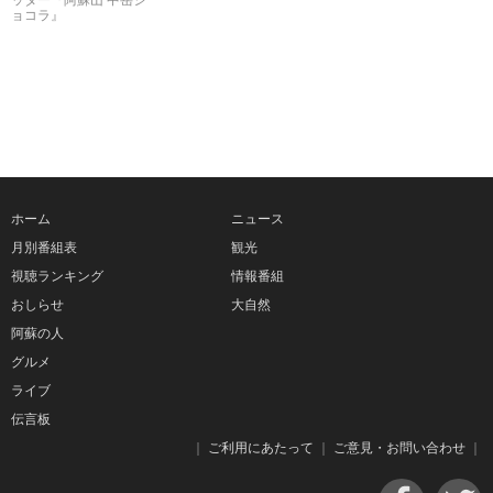
ッター『阿蘇山 中岳シ
ョコラ』
ホーム
ニュース
月別番組表
観光
視聴ランキング
情報番組
おしらせ
大自然
阿蘇の人
グルメ
ライブ
伝言板
｜
ご利用にあたって
｜
ご意見・お問い合わせ
｜