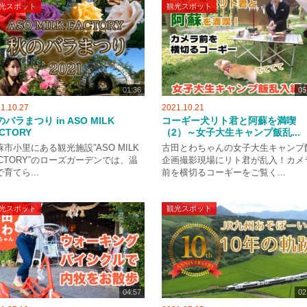
光スポット
観光スポット
01:36
05
1.10.27
2021.10.21
バラまつり in ASO MILK
コーギー犬リト君と阿蘇を満喫
CTORY
（2）～女子大生キャンプ飯乱...
蘇市小里にある観光施設”ASO MILK
古田とわちゃんの女子大生キャンプ
ACTORY”のローズガーデンでは、温
企画撮影現場にリト君が乱入！カメ
育てら...
前を横切るコーギーをご覧く...
光スポット
観光スポット
04:57
02