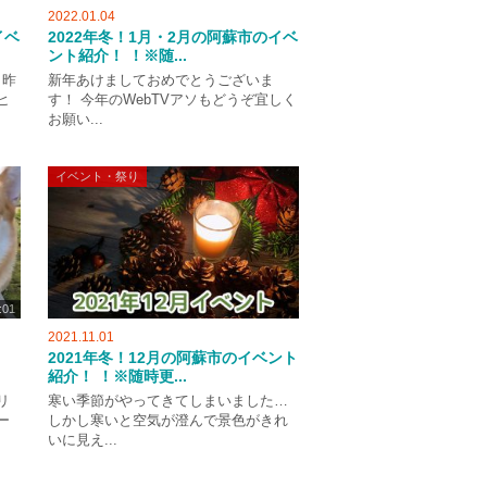
2022.01.04
イベ
2022年冬！1月・2月の阿蘇市のイベ
ント紹介！ ！※随...
 昨
新年あけましておめでとうございま
ヒ
す！ 今年のWebTVアソもどうぞ宜しく
お願い...
イベント・祭り
:01
2021.11.01
2021年冬！12月の阿蘇市のイベント
紹介！ ！※随時更...
リ
寒い季節がやってきてしまいました…
ー
しかし寒いと空気が澄んで景色がきれ
いに見え...