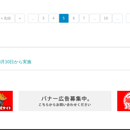
« 先頭
«
...
3
4
5
6
7
...
10
...
月10日から実施