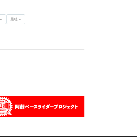
»
最後 »