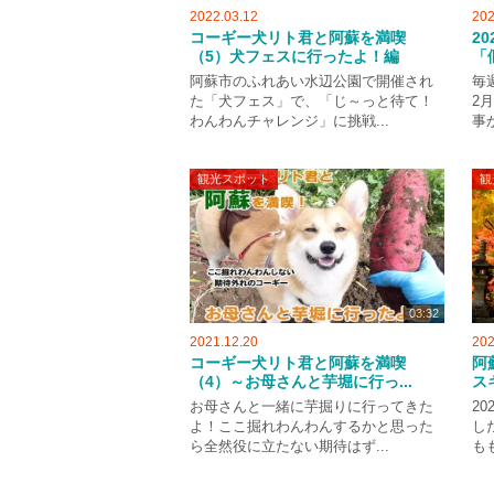
2022.03.12
202
コーギー犬リト君と阿蘇を満喫
2
（5）犬フェスに行ったよ！編
「
阿蘇市のふれあい水辺公園で開催され
毎
た「犬フェス」で、「じ～っと待て！
2
わんわんチャレンジ」に挑戦...
事
観光スポット
観
03:32
2021.12.20
202
コーギー犬リト君と阿蘇を満喫
阿
（4）～お母さんと芋堀に行っ...
スキ
お母さんと一緒に芋掘りに行ってきた
2
よ！ここ掘れわんわんするかと思った
し
ら全然役に立たない期待はず...
も