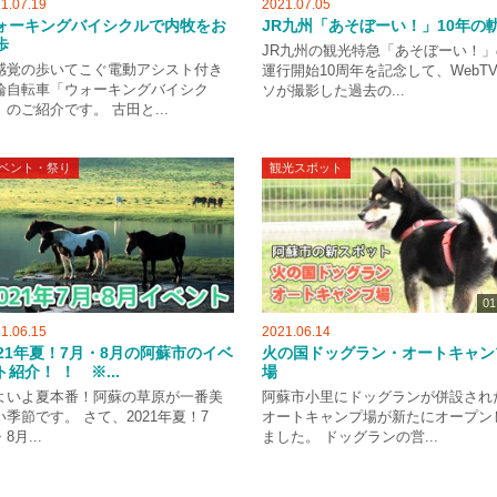
1.07.19
2021.07.05
ォーキングバイシクルで内牧をお
JR九州「あそぼーい！」10年の
歩
JR九州の観光特急「あそぼーい！」
感覚の歩いてこぐ電動アシスト付き
運行開始10周年を記念して、WebT
輪自転車「ウォーキングバイシク
ソが撮影した過去の...
」のご紹介です。 古田と...
ベント・祭り
観光スポット
01
1.06.15
2021.06.14
021年夏！7月・8月の阿蘇市のイベ
火の国ドッグラン・オートキャン
ト紹介！ ！ ※...
場
よいよ夏本番！阿蘇の草原が一番美
阿蘇市小里にドッグランが併設され
い季節です。 さて、2021年夏！7
オートキャンプ場が新たにオープン
8月...
ました。 ドッグランの営...