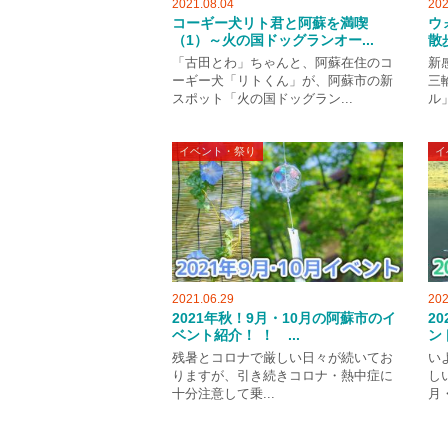
2021.08.04
202
コーギー犬リト君と阿蘇を満喫
ウ
（1）～火の国ドッグランオー...
散
「古田とわ」ちゃんと、阿蘇在住のコ
新
ーギー犬「リトくん」が、阿蘇市の新
三
スポット「火の国ドッグラン...
ル
イベント・祭り
イ
2021.06.29
202
2021年秋！9月・10月の阿蘇市のイ
2
ベント紹介！ ！ ...
ン
残暑とコロナで厳しい日々が続いてお
い
りますが、引き続きコロナ・熱中症に
し
十分注意して乗...
月・