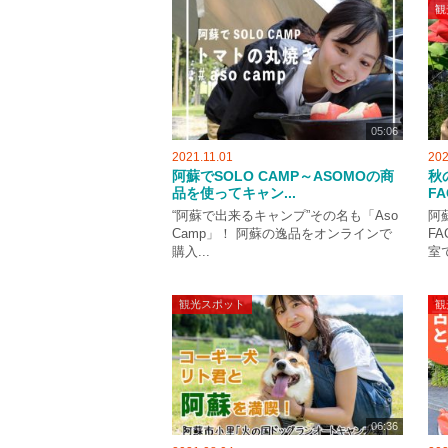
観
05:06
2021.11.01
202
阿蘇でSOLO CAMP～ASOMOの商
秋の
品を使ってキャン...
FA
“阿蘇で出来るキャンプ”その名も「Aso
阿
Camp」！ 阿蘇の逸品をオンラインで
F
購入...
室で
観光スポット
観
06:36