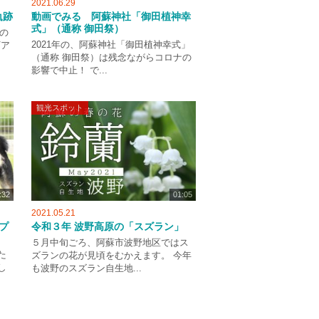
2021.06.29
軌跡
動画でみる 阿蘇神社「御田植神幸
式」（通称 御田祭）
の
2021年の、阿蘇神社「御田植神幸式」
Vア
（通称 御田祭）は残念ながらコロナの
影響で中止！ で...
観光スポット
:32
01:05
2021.05.21
プ
令和３年 波野高原の「スズラン」
５月中旬ごろ、阿蘇市波野地区ではス
た
ズランの花が見頃をむかえます。 今年
し
も波野のスズラン自生地...