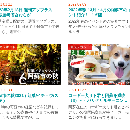
2.02.21
2022.02.09
022年2月18日 週刊アソプラス
2022年春！3月・4月の阿蘇市の
假屋崎省吾おらが...
ント紹介！ ！※随...
週金曜日配信の、週間アソプラス。
2022年春のイベントのご紹介です！
月11日～2月18日までの阿蘇市の出来
年大好評だった阿蘇パノラマライン
から、週末の...
ルクラ...
光スポット
観光スポット
02:57
06
1.11.30
2021.11.27
蘇市の秋2021 ( 紅葉/イチョウ/ス
コーギー犬リト君と阿蘇を満喫
 )
（3）～ヒバリグリルモーニン...
021年の阿蘇市の紅葉などを記録しま
阿蘇在住のコーギー犬リト君とヒバ
た。モミジの赤色やイチョウの黄色
グリルの期間限定あか牛バーガーモ
もちろん綺麗ですが、...
ニングを食べに行ってきまし...