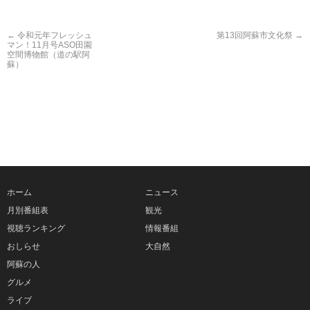
←
令和元年フレッシュ
第13回阿蘇市文化祭
→
マン！11月号ASO田園
空間博物館（道の駅阿
蘇）
ホーム
ニュース
月別番組表
観光
視聴ランキング
情報番組
おしらせ
大自然
阿蘇の人
グルメ
ライブ