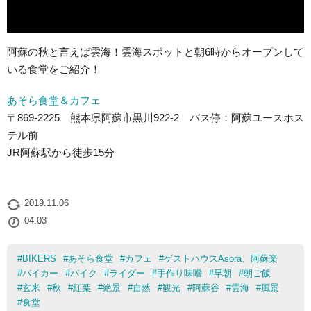
阿蘇の秋と言えば雲海！雲海スポットと朝6時からオープンして
いる食堂をご紹介！
あそら食堂＆カフェ
〒869-2225 熊本県阿蘇市黒川922-2 バス停：阿蘇ユースホス
テル前
JR阿蘇駅から徒歩15分
2019.11.06
04:03
#
BIKERS
#
あそら食堂
#
カフェ
#
ゲストハウスAsora、阿蘇楽
#
バイカー
#
バイク
#
ライダー
#
手作り味噌
#
早朝
#
朝ご飯
#
玄米
#
秋
#
紅葉
#
絶景
#
自然
#
観光
#
阿蘇谷
#
雲海
#
風景
#
食堂