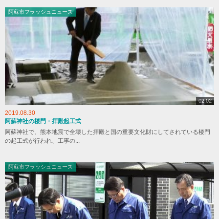
阿蘇市フラッシュニュース
02:02
2019.08.30
阿蘇神社の楼門・拝殿起工式
阿蘇神社で、熊本地震で全壊した拝殿と国の重要文化財にしてされている楼門
の起工式が行われ、工事の...
阿蘇市フラッシュニュース