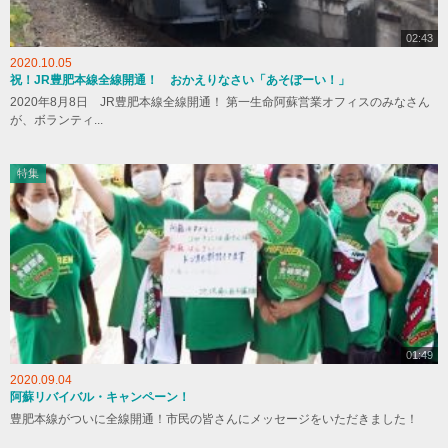
02:43
2020.10.05
祝！JR豊肥本線全線開通！ おかえりなさい「あそぼーい！」
2020年8月8日 JR豊肥本線全線開通！ 第一生命阿蘇営業オフィスのみなさん
が、ボランティ...
特集
01:49
2020.09.04
阿蘇リバイバル・キャンペーン！
豊肥本線がついに全線開通！市民の皆さんにメッセージをいただきました！