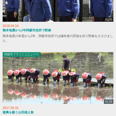
01:39
2018.04.16
熊本地震から2年阿蘇市役所で黙祷
熊本地震の本震から2年、阿蘇市役所では犠牲者の冥福を祈り黙祷をささげまし
た。
阿蘇市フラッシュニュース
01:28
2017.05.31
復興を願うお田植え祭