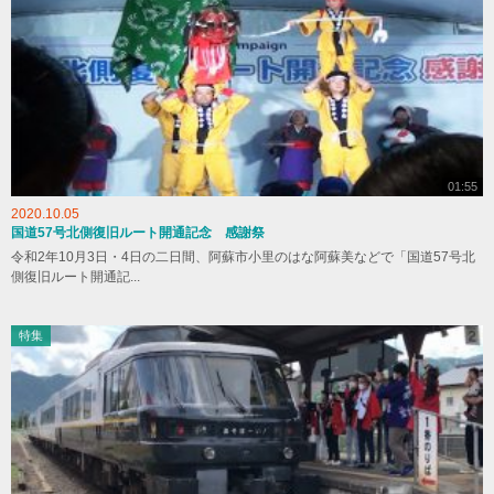
01:55
2020.10.05
国道57号北側復旧ルート開通記念 感謝祭
令和2年10月3日・4日の二日間、阿蘇市小里のはな阿蘇美などで「国道57号北
側復旧ルート開通記...
特集