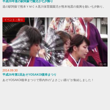
平成28年道の駅阿蘇で園児が七夕飾り
道の駅阿蘇で熊本ＹＭＣＡ黒川保育園園児が熊本地震の復興を願い七夕飾り。
イベント・祭り
01:48
2014.09.30
平成26年第1回あそYOSAKOI復幸まつり
あそYOSAKOI復幸まつりで県内外の”よさこい踊り”が集結しました！