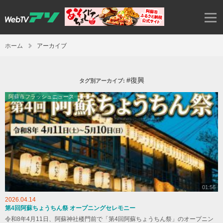
ホーム
アーカイブ
#復興
タグ別アーカイブ:
阿蘇市フラッシュニュース
01:56
2026.04.14
第4回阿蘇ちょうちん祭 オープニングセレモニー
令和8年4月11日、阿蘇神社楼門前で「第4回阿蘇ちょうちん祭」のオープニン