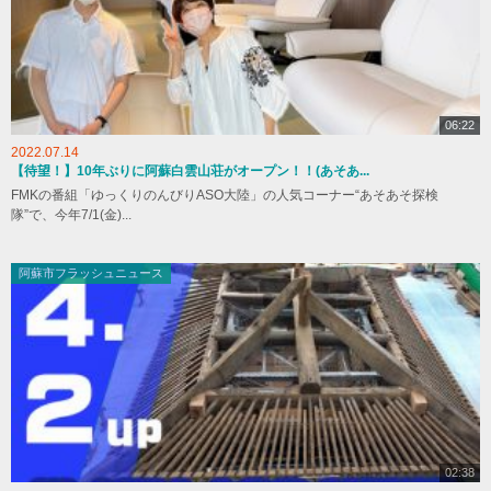
06:22
2022.07.14
【待望！】10年ぶりに阿蘇白雲山荘がオープン！！(あそあ...
FMKの番組「ゆっくりのんびりASO大陸」の人気コーナー“あそあそ探検
隊”で、今年7/1(金)...
阿蘇市フラッシュニュース
02:38