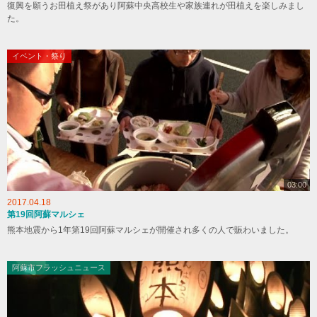
復興を願うお田植え祭があり阿蘇中央高校生や家族連れが田植えを楽しみまし
た。
イベント・祭り
03:00
2017.04.18
第19回阿蘇マルシェ
熊本地震から1年第19回阿蘇マルシェが開催され多くの人で賑わいました。
阿蘇市フラッシュニュース