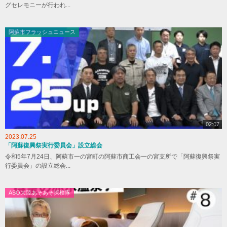
グセレモニーが行われ...
阿蘇市フラッシュニュース
02:07
2023.07.25
「阿蘇復興祭実行委員会」設立総会
令和5年7月24日、阿蘇市一の宮町の阿蘇市商工会一の宮支所で「阿蘇復興祭実
行委員会」の設立総会...
ASO大陸あそあそ探検隊