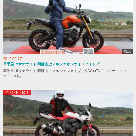
03:08
2019.08.27
草千里19サテライト 阿蘇山上マルシェオンラインフォトブ...
草千里19サテライト 阿蘇山上マルシェフォトブックWebTVアソバージョン！
25日12時か...
イベント・祭り