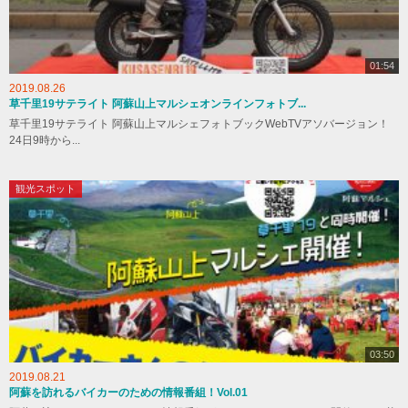
01:54
2019.08.26
草千里19サテライト 阿蘇山上マルシェオンラインフォトブ...
草千里19サテライト 阿蘇山上マルシェフォトブックWebTVアソバージョン！
24日9時から...
観光スポット
03:50
2019.08.21
阿蘇を訪れるバイカーのための情報番組！Vol.01