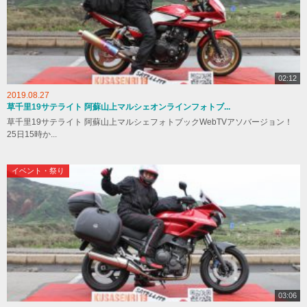
02:12
2019.08.27
草千里19サテライト 阿蘇山上マルシェオンラインフォトブ...
草千里19サテライト 阿蘇山上マルシェフォトブックWebTVアソバージョン！
25日15時か...
イベント・祭り
03:06