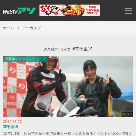
ホーム
アーカイブ
#草千里19
タグ別アーカイブ:
阿蘇市フラッシュニュース
01:28
2019.08.27
草千里19
10年に1度、阿蘇市の草千里で愛車と一緒に写真を撮るイベントが令和元年8月