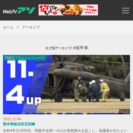
ホーム
アーカイブ
#装甲車
タグ別アーカイブ:
阿蘇市フラッシュニュース
01:13
2022.11.04
熊本県総合防災訓練
令和4年11月03日、阿蘇中岳第一火口が突然噴火を起こし、負傷者が出たとい