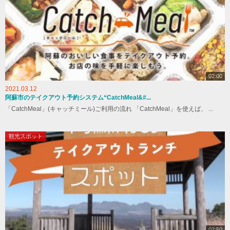
02:00
2021.03.12
阿蘇市のテイクアウト予約システム“CatchMeal&#...
「CatchMeal」(キャッチミール)ご利用の流れ 「CatchMeal」を使えば、 ...
観光スポット
02:50