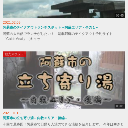
03:45
2021.02.09
阿蘇市のテイクアウトランチスポット～阿蘇エリア・その１～
阿蘇の大自然でランチがしたい！！是非阿蘇のテイクアウト予約サイト
「CatchMeal」（キャッ...
観光スポット
03:01
2021.01.13
阿蘇市の立ち寄り湯～内牧エリア・後編～
今回で最終回！阿蘇市で日帰り入湯のできる湯処を紹介します。 今年は寒さと