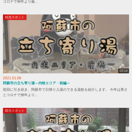
コロナで例年より厳...
観光スポット
03:14
2021.01.08
阿蘇市の立ち寄り湯～内牧エリア・前編～
前回に引き続き、阿蘇市で日帰り入湯のできる湯処を紹介します。 今年は寒さ
とコロナで例年より...
観光スポット