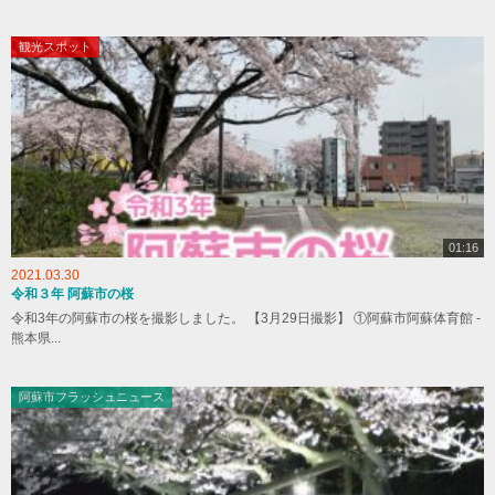
観光スポット
01:16
2021.03.30
令和３年 阿蘇市の桜
令和3年の阿蘇市の桜を撮影しました。 【3月29日撮影】 ①阿蘇市阿蘇体育館 -
熊本県...
阿蘇市フラッシュニュース