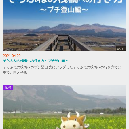
03:11
2021.04.09
そらふねの桟橋への行き方～プチ登山編～
そらふねの桟橋へのプチ登山 先にアップしたそらふねの桟橋への行き方では、
車で、向ノ平集...
風景