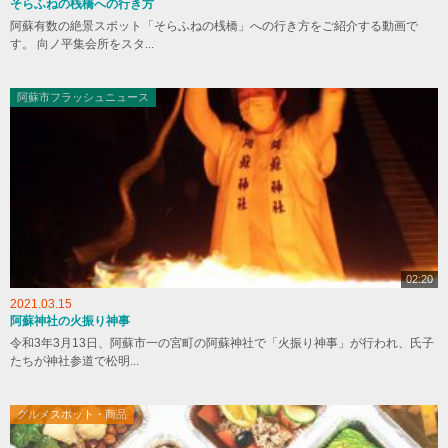
そらふねの桟橋への行き方
阿蘇有数の絶景スポット「そらふねの桟橋」への行き方をご紹介する動画で
す。 向ノ平集会所をスタ...
阿蘇市フラッシュニュース
02:20
2021.03.15
阿蘇神社の火振り神事
令和3年3月13日、阿蘇市一の宮町の阿蘇神社で「火振り神事」が行われ、氏子
たちが神社参道で松明...
グルメスポット・商品