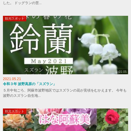
した。 ドッグランの営...
観光スポット
01:05
2021.05.21
令和３年 波野高原の「スズラン」
５月中旬ごろ、阿蘇市波野地区ではスズランの花が見頃をむかえます。 今年も
波野のスズラン自生地...
観光スポット