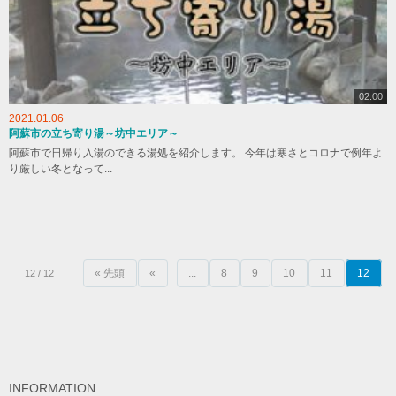
02:00
2021.01.06
阿蘇市の立ち寄り湯～坊中エリア～
阿蘇市で日帰り入湯のできる湯処を紹介します。 今年は寒さとコロナで例年よ
り厳しい冬となって...
« 先頭
«
...
8
9
10
11
12
12 / 12
INFORMATION