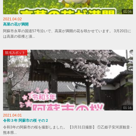
01:06
2021.04.02
高菜の花が満開
阿蘇市永草の国道57号沿いで、高菜が満開の花を咲かせています。 3月20日に
は高菜の収穫と漬...
観光スポット
01:16
2021.04.01
令和３年 阿蘇市の桜 その２
令和3年の阿蘇市の桜を撮影しました。 【3月31日撮影】 ①乙姫子安河原観音 -
熊本県...