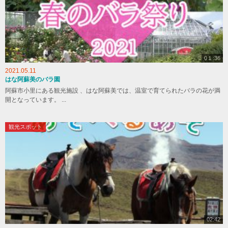
0１:36
2021.05.11
はな阿蘇美のバラ園
阿蘇市小里にある観光施設 、はな阿蘇美では、温室で育てられたバラの花が満
開となっています。 ...
観光スポット
02:42