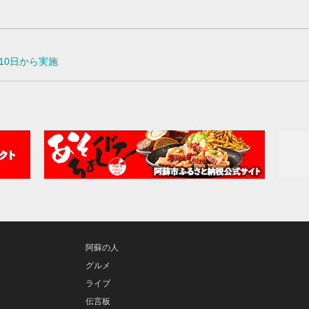
10日から実施
阿蘇の人
グルメ
ライブ
伝言板