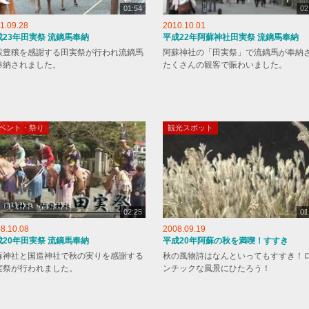
01:54
02
1.09.28
2010.10.01
成23年田実祭 流鏑馬奉納
平成22年阿蘇神社田実祭 流鏑馬奉納
穀豊穣を感謝する田実祭が行われ流鏑馬
阿蘇神社の「田実祭」で流鏑馬が奉納
奉納されました。
たくさんの観客で賑わいました。
ベント・祭り
観光スポット
02:25
01
8.10.08
2008.09.19
成20年田実祭 流鏑馬奉納
平成20年阿蘇の秋を満喫！すすき
蘇神社と国造神社で秋の実りを感謝する
秋の風物詩はなんといってもすすき！
実祭が行われました。
ンチックな風景にひたろう！