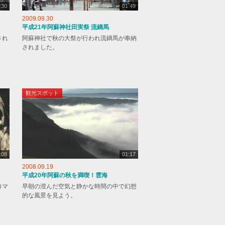
:30
01:49
2009.09.30
平成21年阿蘇神社田実祭 流鏑馬
され
阿蘇神社で秋の大祭が行われ流鏑馬が奉納
されました。
観光スポット
:08
01:17
2008.09.19
平成20年阿蘇の秋を満喫！雲海
ロマ
早朝の澄んだ空気と静かな時間の中で幻想
的な風景を見よう。