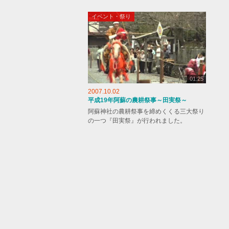
イベント・祭り
01:25
2007.10.02
平成19年阿蘇の農耕祭事～田実祭～
阿蘇神社の農耕祭事を締めくくる三大祭り
の一つ『田実祭』が行われました。