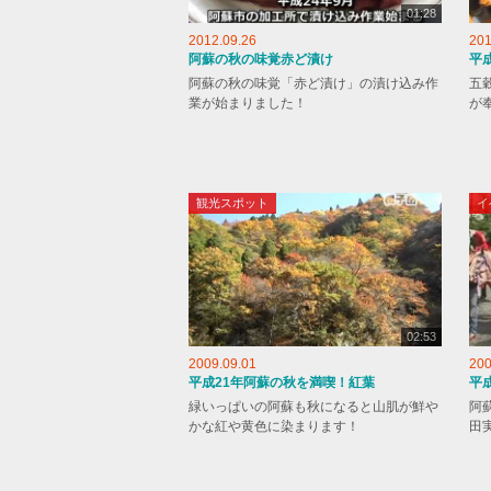
01:28
2012.09.26
201
阿蘇の秋の味覚赤ど漬け
平
阿蘇の秋の味覚「赤ど漬け」の漬け込み作
五
業が始まりました！
が
観光スポット
イ
02:53
2009.09.01
200
平成21年阿蘇の秋を満喫！紅葉
平
緑いっぱいの阿蘇も秋になると山肌が鮮や
阿
かな紅や黄色に染まります！
田