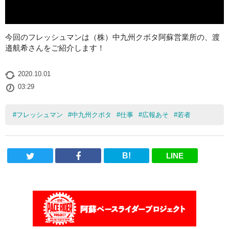
今回のフレッシュマンは（株）中九州クボタ阿蘇営業所の、渡
邉航希さんをご紹介します！
2020.10.01
03:29
#
フレッシュマン
#
中九州クボタ
#
仕事
#
広報あそ
#
若者
B!
LINE