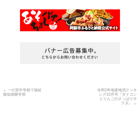
←
一の宮中学校で福祉
令和2年地産地消クッキ
疑似体験学習
ング10月号『ダイコン
とりんごのさっぱりサ
ラダ』
→