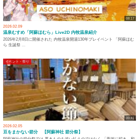
08:17
2026.02.09
温泉むすめ「阿蘇ほむら」Live2D 内牧温泉紹介
2026年2月8日に開催された 内牧温泉開湯130年プレイベント 「阿蘇ほむ
ら 生誕祭 ...
イベント・祭り
00:41
2026.02.05
豆をまかない節分 【阿蘇神社 節分祭】
阿蘇神社の節分祭では 悪きものを追い払うのではなく 「葦塚に招き、和