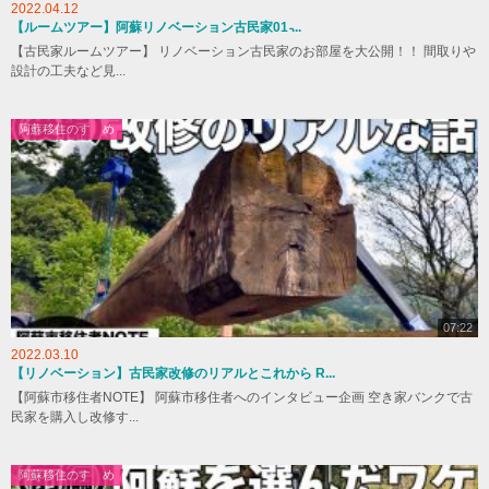
2022.04.12
【ルームツアー】阿蘇リノベーション古民家01 ̵...
【古民家ルームツアー】 リノベーション古民家のお部屋を大公開！！ 間取りや
設計の工夫など見...
阿蘇移住のすゝめ
07:22
2022.03.10
【リノベーション】古民家改修のリアルとこれから R...
【阿蘇市移住者NOTE】 阿蘇市移住者へのインタビュー企画 空き家バンクで古
民家を購入し改修す...
阿蘇移住のすゝめ