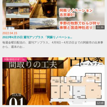
01:39
2022.04.15
2022年4月15日 週刊アソプラス 「阿蘇リノベーショ...
毎週金曜日配信の、週刊アソプラス。 4月9日～4月15日までの阿蘇市の出来事
から、週末のお...
阿蘇移住のすゝめ
12:09