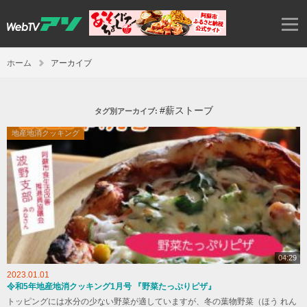
ホーム
アーカイブ
#薪ストーブ
タグ別アーカイブ:
地産地消クッキング
04:29
2023.01.01
令和5年地産地消クッキング1月号 『野菜たっぷりピザ』
トッピングには水分の少ない野菜が適していますが、冬の葉物野菜（ほう れん