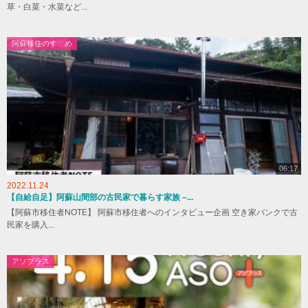
草・白菜・水菜など...
阿蘇移住のすゝめ
06:17
2022.11.24
【自給自足】阿蘇山間部の古民家で暮らす家族 –...
【阿蘇市移住者NOTE】 阿蘇市移住者へのインタビュー企画 空き家バンクで古
民家を購入...
アソプラス