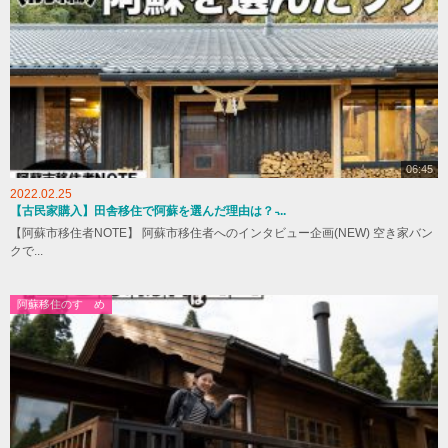
06:45
2022.02.25
【古民家購入】田舎移住で阿蘇を選んだ理由は？ ̵...
【阿蘇市移住者NOTE】 阿蘇市移住者へのインタビュー企画(NEW) 空き家バン
クで...
阿蘇移住のすゝめ