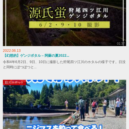
01:37
2022.06.13
【幻想的】ゲンジボタル – 阿蘇の夏2022...
令和4年6月2日、9日、10日に撮影した狩尾四ツ江川のホタルの様子です。日没
と同時にぽつぽつと...
観光スポット