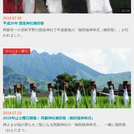
02:19
2018.07.30
平成30年 国造神社御田祭
阿蘇市一の宮町手野の国造神社で平成最後の「御田植神幸式（御田祭）」が行
われました。
イベント・祭り
2018.07.23
2018年は土曜日開催！ 阿蘇神社御田祭（御田植神幸式）
神さまが稲の育ちをご覧になる阿蘇神社の「御田植神幸式」。 一般に御田祭
（おんだまつ...