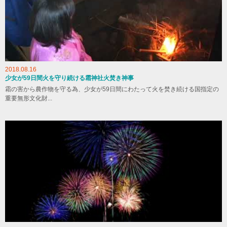
2018.08.16
少女が59日間火を守り続ける霜神社火焚き神事
霜の害から農作物を守る為、少女が59日間にわたって火を焚き続ける国指定の
重要無形文化財...