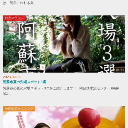
は、簡単に作れる夏...
観光スポット
01:33
2023.09.05
阿蘇市夏の穴場スポット3選
阿蘇市の夏の穴場スポット3つをご紹介します！ 阿蘇淡水魚センター map/
http...
地産地消クッキング