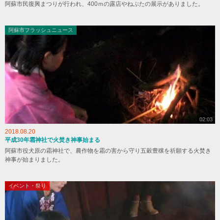
阿蘇市民復興まつりが行われ、400ｍの露店やねぶたの展示がありました。
阿蘇市フラッシュニュース
02:03
2018.08.20
平成30年霜神社で火焚き神事始まる
阿蘇市役犬原の霜神社で、農作物を霜の害から守り五穀豊穣を祈願する火焚き
神事が始まりました。
イベント・祭り