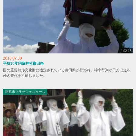
02:13
2018.07.30
平成30年阿蘇神社御田祭
国の重要無形文化財に指定されている御田祭が行われ、神幸行列が田んぼ道を
歩き豊作を祈願しました。
阿蘇市フラッシュニュース