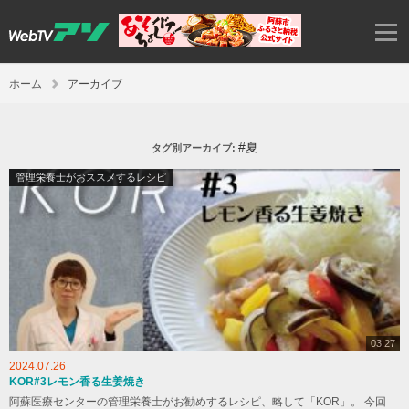
ホーム
アーカイブ
#夏
タグ別アーカイブ:
管理栄養士がおススメするレシピ
03:27
2024.07.26
KOR#3レモン香る生姜焼き
阿蘇医療センターの管理栄養士がお勧めするレシピ、略して「KOR」。 今回