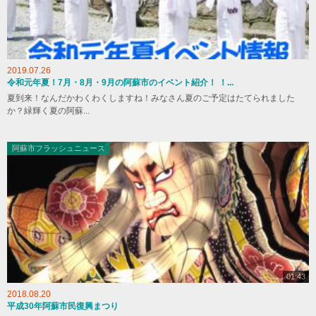
2019.07.26
令和元年夏！7月・8月・9月の阿蘇市のイベント紹介！ ！...
夏到来！なんだかわくわくしますね！みなさん夏のご予定はたてられました
か？緑輝く夏の阿蘇...
阿蘇市フラッシュニュース
01:43
2018.08.20
平成30年阿蘇市民復興まつり