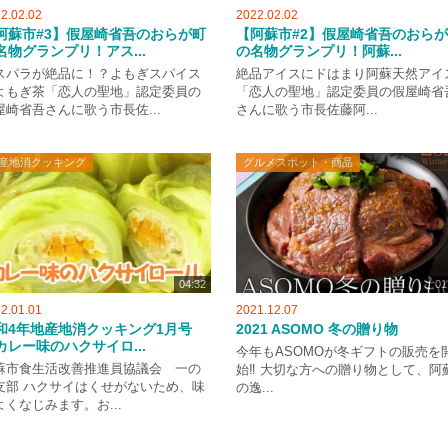
2.02.02
2022.02.02
阿蘇市#3】假屋崎省吾のおらが町
【阿蘇市#2】假屋崎省吾のおら
名物グランプリ！アス...
の名物グランプリ！阿蘇...
スパラが絶品に！？よもぎスパイス
絶品アイスにドはまり阿蘇天然アイ
よもぎ茶「恋人の聖地」認定委員の
「恋人の聖地」認定委員の假屋崎省
屋崎省吾さんに歌う市長佐...
さんに歌う市長佐藤阿...
産地消クッキング
グルメスポット・商品
04:32
01
2.01.01
2021.12.07
和4年地産地消クッキング1月号
2021 ASOMO 冬の贈り物
カレー味のハクサイロ...
今年もASOMOが冬ギフトの販売を
蘇市食生活改善推進員協議会 一の
始‼ 大切な方への贈り物として、阿
支部 ハクサイはくせがないため、味
の逸...
よくなじみます。お...