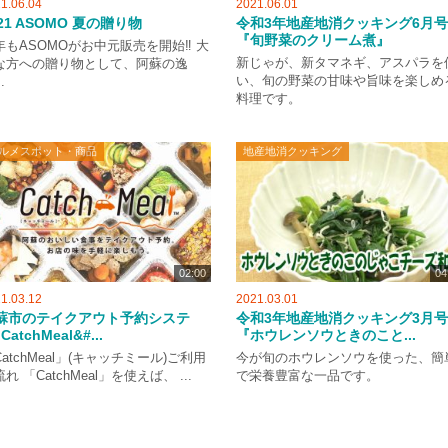
1.06.04
2021.06.01
021 ASOMO 夏の贈り物
令和3年地産地消クッキング6月号
『旬野菜のクリーム煮』
年もASOMOがお中元販売を開始‼ 大
新じゃが、新タマネギ、アスパラを
な方への贈り物として、阿蘇の逸
い、旬の野菜の甘味や旨味を楽しめ
.
料理です。
ルメスポット・商品
地産地消クッキング
02:00
04
1.03.12
2021.03.01
蘇市のテイクアウト予約システ
令和3年地産地消クッキング3月号
CatchMeal&#...
『ホウレンソウときのこと...
atchMeal」(キャッチミール)ご利用
今が旬のホウレンソウを使った、簡
れ 「CatchMeal」を使えば、 ...
で栄養豊富な一品です。