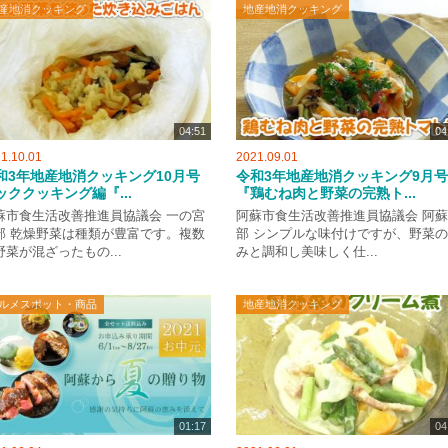
産地消クッキング
地産地消クッキング
04:51
04
1.10.01
2021.09.01
和3年地産地消クッキング10月号
令和3年地産地消クッキング9月号
ッククッキング編『...
『鶏むね肉と野菜の完熟ト...
蘇市食生活改善推進員協議会 一の宮
阿蘇市食生活改善推進員協議会 阿
部 乾燥野菜は種類が豊富です。複数
部 シンプルな味付けですが、野菜
野菜が混ざったもの...
みと調和し美味しく仕...
ルメスポット・商品
地産地消クッキング
01:17
04