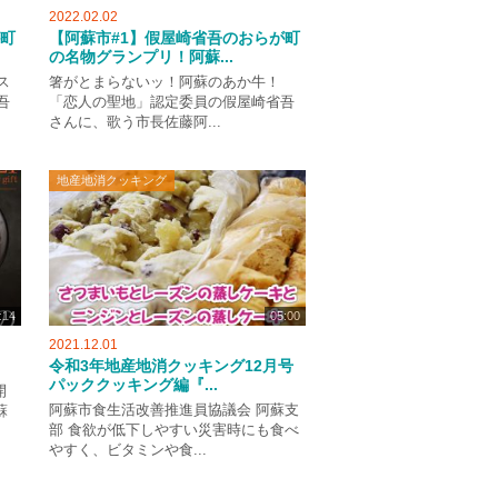
2022.02.02
が町
【阿蘇市#1】假屋崎省吾のおらが町
の名物グランプリ！阿蘇...
ス
箸がとまらないッ！阿蘇のあか牛！
吾
「恋人の聖地」認定委員の假屋崎省吾
さんに、歌う市長佐藤阿...
地産地消クッキング
:14
05:00
2021.12.01
令和3年地産地消クッキング12月号
パッククッキング編『...
開
阿蘇市食生活改善推進員協議会 阿蘇支
蘇
部 食欲が低下しやすい災害時にも食べ
やすく、ビタミンや食...