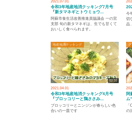
2021.07.01
202
令和3年地産地消クッキング7月号
2
『新タマネギとトウミョウ...
今
阿蘇市食生活改善推進員協議会 一の宮
切
支部 旬の新タマネギは、生でも甘くて
品..
おいしく食べられます。
地産地消クッキング
グ
02:33
2021.04.01
202
令和3年地産地消クッキング4月号
阿
『ブロッコリーと鶏ささみ...
ム“
ブロッコリーとニンジンが春らしい色
「C
合いの一皿です
の流