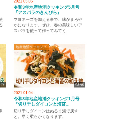
2021.05.06
令和3年地産地消クッキング5月号
『アスパラのきんぴら』
使
マヨネーズを加える事で、味がまろや
る
かになります。ぜひ、春の美味しいア
スパラを使って作ってみてく...
地産地消クッキング
:27
03:45
2021.01.04
令和3年地産地消クッキング1月号
『切り干しダイコンと海苔...
単
切り干しダイコンはぬるま湯で戻す
と。早く柔らかくなります。