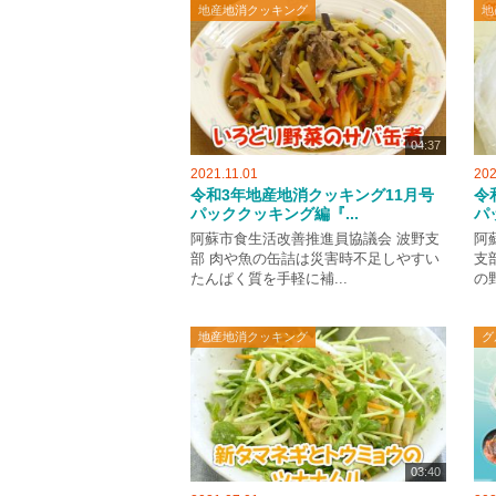
地産地消クッキング
地
04:37
2021.11.01
202
令和3年地産地消クッキング11月号
令
パッククッキング編『...
パ
阿蘇市食生活改善推進員協議会 波野支
阿
部 肉や魚の缶詰は災害時不足しやすい
支
たんぱく質を手軽に補...
の
地産地消クッキング
グ
03:40