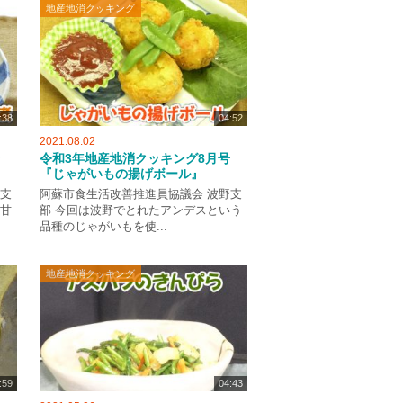
地産地消クッキング
:38
04:52
2021.08.02
令和3年地産地消クッキング8月号
『じゃがいもの揚げボール』
蘇支
阿蘇市食生活改善推進員協議会 波野支
の甘
部 今回は波野でとれたアンデスという
品種のじゃがいもを使...
地産地消クッキング
:59
04:43