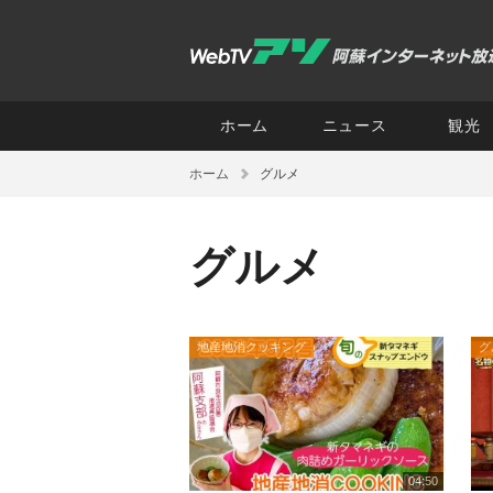
ホーム
ニュース
観光
ホーム
グルメ
グルメ
地産地消クッキング
グ
04:50