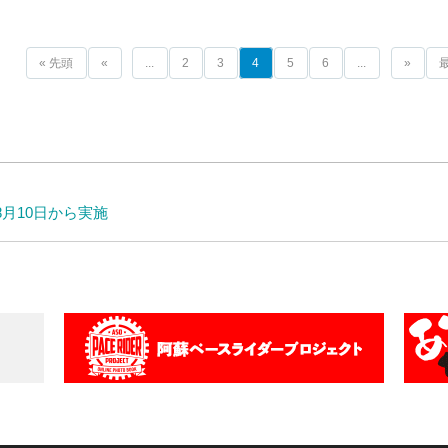
« 先頭
«
...
2
3
4
5
6
...
»
最
月10日から実施