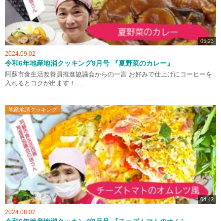
05:23
2024.09.02
令和6年地産地消クッキング9月号 『夏野菜のカレー』
阿蘇市食生活改善員推進協議会からの一言 お好みで仕上げにコーヒーを
入れるとコクが出ます！ ...
地産地消クッキング
04:42
2024.08.02