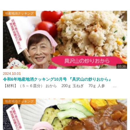
地産地消クッキング
03:38
2024.10.01
令和6年地産地消クッキング10月号 『具沢山の炒りおから』
【材料】（５～６皿分） おから 200ｇ 玉ねぎ 70ｇ 人参 ...
地産地消クッキング