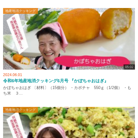
地産地消クッキング
05:02
2024.06.01
令和6年地産地消クッキング6月号 『かぼちゃおはぎ』
かぼちゃおはぎ 〔材料〕（15個分） ・カボチャ 550ｇ（1/2個） ・も
ち米 ３...
地産地消クッキング