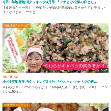
令和6年地産地消クッキング4月号 『ツナと小松菜の卵とじ』
【食改員から一言】 小松菜を今が旬の阿蘇高菜に置きかえても美味しく
仕上がります。 ツナと...
地産地消クッキング
04:06
2024.03.02
令和6年地産地消クッキング3月号 『やわらかキャベツの肉...
やわらかキャベツの肉みそかけ ＊材料(4人分) ・豚ひき肉…200ｇ ・ニン
ジン…50ｇ...
地産地消クッキング