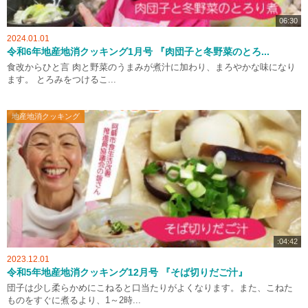
06:30
2024.01.01
令和6年地産地消クッキング1月号 『肉団子と冬野菜のとろ...
食改からひと言 肉と野菜のうまみが煮汁に加わり、まろやかな味になり
ます。 とろみをつけるこ...
地産地消クッキング
:04:42
2023.12.01
令和5年地産地消クッキング12月号 『そば切りだご汁』
団子は少し柔らかめにこねると口当たりがよくなります。また、こねた
ものをすぐに煮るより、1～2時...