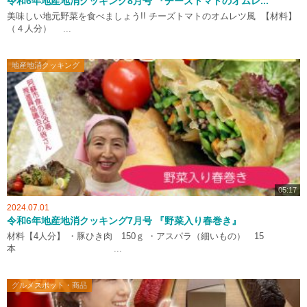
令和6年地産地消クッキング8月号 『チーズトマトのオムレ...
美味しい地元野菜を食べましょう!! チーズトマトのオムレツ風 【材料】
（４人分） ...
地産地消クッキング
05:17
2024.07.01
令和6年地産地消クッキング7月号 『野菜入り春巻き』
材料【4人分】 ・豚ひき肉 150ｇ ・アスパラ（細いもの） 15
本 ...
グルメスポット・商品