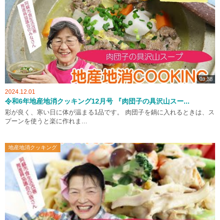
03:38
2024.12.01
令和6年地産地消クッキング12月号 『肉団子の具沢山スー...
彩が良く、寒い日に体が温まる1品です。 肉団子を鍋に入れるときは、ス
プーンを使うと楽に作れま...
地産地消クッキング