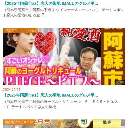
【2025年阿蘇市#2】恋人の聖地 IMALUのグルメ甲...
（熊本県阿蘇市／阿蘇の手造り ウインナー＆ロースハム） デートスポッ
ト恋人の聖地のある全17...
グルメスポット・商品
05:09
2024.12.27
【2025年阿蘇市#1】恋人の聖地 IMALUのグルメ甲...
（熊本県阿蘇市／阿蘇のヨーグルトリキュール ＰＩＥＣＥ～ピエス
～） デートスポット恋人の聖地...
地産地消クッキング