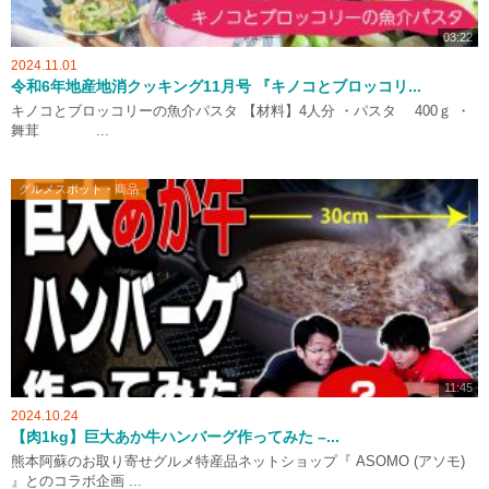
03:22
2024.11.01
令和6年地産地消クッキング11月号 『キノコとブロッコリ...
キノコとブロッコリーの魚介パスタ 【材料】4人分 ・パスタ 400ｇ ・
舞茸 ...
グルメスポット・商品
11:45
2024.10.24
【肉1kg】巨大あか牛ハンバーグ作ってみた –...
熊本阿蘇のお取り寄せグルメ特産品ネットショップ『 ASOMO (アソモ)
』とのコラボ企画 ...