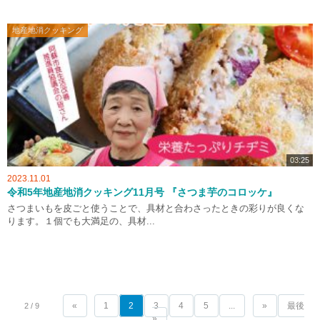
地産地消クッキング
03:25
2023.11.01
令和5年地産地消クッキング11月号 『さつま芋のコロッケ』
さつまいもを皮ごと使うことで、具材と合わさったときの彩りが良くな
ります。１個でも大満足の、具材...
«
1
2
3
4
5
...
»
最後
2 / 9
»